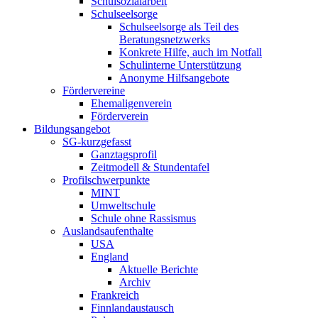
Schulsozialarbeit
Schulseelsorge
Schulseelsorge als Teil des
Beratungsnetzwerks
Konkrete Hilfe, auch im Notfall
Schulinterne Unterstützung
Anonyme Hilfsangebote
Fördervereine
Ehemaligenverein
Förderverein
Bildungsangebot
SG-kurzgefasst
Ganztagsprofil
Zeitmodell & Stundentafel
Profilschwerpunkte
MINT
Umweltschule
Schule ohne Rassismus
Auslandsaufenthalte
USA
England
Aktuelle Berichte
Archiv
Frankreich
Finnlandaustausch