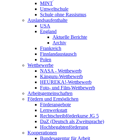
MINT
Umweltschule
Schule ohne Rassismus
Auslandsaufenthalte
USA
England
Aktuelle Berichte
Archiv
Frankreich
Finnlandaustausch
Polen
Wettbewerbe
NASA - Wettbewerb
Känguru-Wettbewerb
HEUREKA!-Wettbewerb
Foto- und Film-Wettbewerb
Arbeitsgemeinschaften
Fördern und Ermöglichen
Förderangebote
Lernwerkstatt
Rechtschreibförderkurse JG 5
DaZ (Deutsch als Zweitsprache)
Hochbegabtenförderung
Kooperationen
Bundesagentur für Arbeit