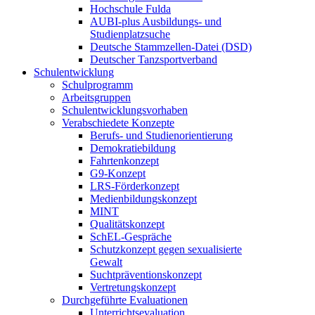
Hochschule Fulda
AUBI-plus Ausbildungs- und
Studienplatzsuche
Deutsche Stammzellen-Datei (DSD)
Deutscher Tanzsportverband
Schulentwicklung
Schulprogramm
Arbeitsgruppen
Schulentwicklungsvorhaben
Verabschiedete Konzepte
Berufs- und Studienorientierung
Demokratiebildung
Fahrtenkonzept
G9-Konzept
LRS-Förderkonzept
Medienbildungskonzept
MINT
Qualitätskonzept
SchEL-Gespräche
Schutzkonzept gegen sexualisierte
Gewalt
Suchtpräventionskonzept
Vertretungskonzept
Durchgeführte Evaluationen
Unterrichtsevaluation