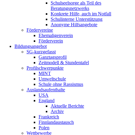
Schulseelsorge als Teil des
Beratungsnetzwerks
Konkrete Hilfe, auch im Notfall
Schulinterne Unterstützung
Anonyme Hilfsangebote
Fördervereine
Ehemaligenverein
Förderverein
Bildungsangebot
SG-kurzgefasst
Ganztagsprofil
Zeitmodell & Stundentafel
Profilschwerpunkte
MINT
Umweltschule
Schule ohne Rassismus
Auslandsaufenthalte
USA
England
Aktuelle Berichte
Archiv
Frankreich
Finnlandaustausch
Polen
Wettbewerbe