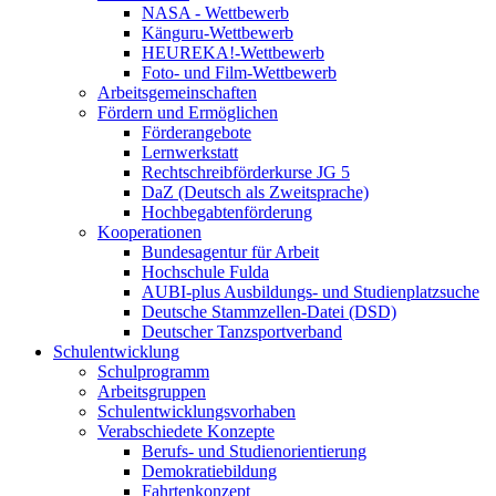
NASA - Wettbewerb
Känguru-Wettbewerb
HEUREKA!-Wettbewerb
Foto- und Film-Wettbewerb
Arbeitsgemeinschaften
Fördern und Ermöglichen
Förderangebote
Lernwerkstatt
Rechtschreibförderkurse JG 5
DaZ (Deutsch als Zweitsprache)
Hochbegabtenförderung
Kooperationen
Bundesagentur für Arbeit
Hochschule Fulda
AUBI-plus Ausbildungs- und Studienplatzsuche
Deutsche Stammzellen-Datei (DSD)
Deutscher Tanzsportverband
Schulentwicklung
Schulprogramm
Arbeitsgruppen
Schulentwicklungsvorhaben
Verabschiedete Konzepte
Berufs- und Studienorientierung
Demokratiebildung
Fahrtenkonzept