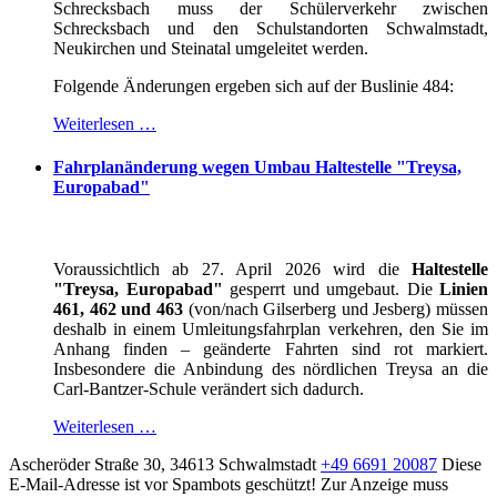
Schrecksbach muss der Schülerverkehr zwischen
Schrecksbach und den Schulstandorten Schwalmstadt,
Neukirchen und Steinatal umgeleitet werden.
Folgende Änderungen ergeben sich auf der Buslinie 484:
Weiterlesen …
Fahrplanänderung wegen Umbau Haltestelle "Treysa,
Europabad"
Voraussichtlich ab 27. April 2026 wird die
Haltestelle
"Treysa, Europabad"
gesperrt und umgebaut. Die
Linien
461, 462 und 463
(von/nach Gilserberg und Jesberg) müssen
deshalb in einem Umleitungsfahrplan verkehren, den Sie im
Anhang finden – geänderte Fahrten sind rot markiert.
Insbesondere die Anbindung des nördlichen Treysa an die
Carl-Bantzer-Schule verändert sich dadurch.
Weiterlesen …
Ascheröder Straße 30, 34613 Schwalmstadt
+49 6691 20087
Diese
E-Mail-Adresse ist vor Spambots geschützt! Zur Anzeige muss