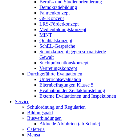
Berufs- und Studienorientierung
Demokratiebildung
Fahrtenkonzept
G9-Konzept
LRS-Förderkonzept
Medienbildungskonzept
MINT
Qualitätskonzept
SchEL-Gespräche
Schutzkonzept gegen sexualisierte
Gewalt
Suchtpräventionskonzept
Vertretungskonzept
Durchgeführte Evaluationen
Unterrichtsevaluation
Elternbefragungen Klasse 5
Evaluation der Zeittaktumstellung
Externe Evaluationen und Inspektionen
Service
Schulordnung und Regularien
Bildungspakt
Busverbindungen
Aktuelle Abfahrten (ab Schule)
Cafeteria
Mensa