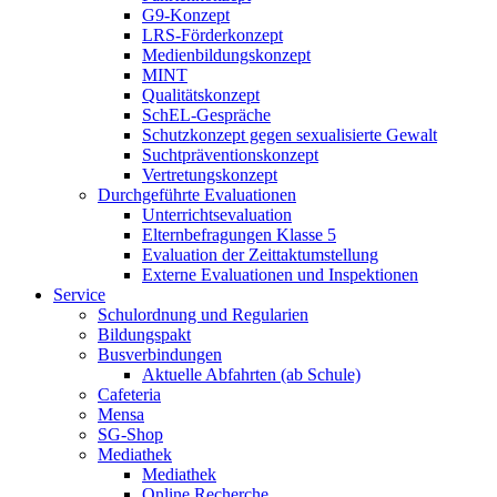
G9-Konzept
LRS-Förderkonzept
Medienbildungskonzept
MINT
Qualitätskonzept
SchEL-Gespräche
Schutzkonzept gegen sexualisierte Gewalt
Suchtpräventionskonzept
Vertretungskonzept
Durchgeführte Evaluationen
Unterrichtsevaluation
Elternbefragungen Klasse 5
Evaluation der Zeittaktumstellung
Externe Evaluationen und Inspektionen
Service
Schulordnung und Regularien
Bildungspakt
Busverbindungen
Aktuelle Abfahrten (ab Schule)
Cafeteria
Mensa
SG-Shop
Mediathek
Mediathek
Online Recherche