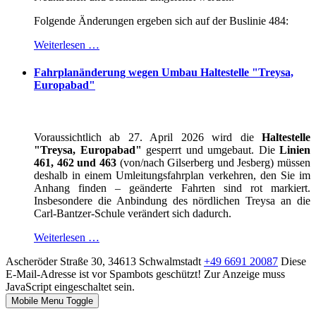
Folgende Änderungen ergeben sich auf der Buslinie 484:
Weiterlesen …
Fahrplanänderung wegen Umbau Haltestelle "Treysa,
Europabad"
Voraussichtlich ab 27. April 2026 wird die
Haltestelle
"Treysa, Europabad"
gesperrt und umgebaut. Die
Linien
461, 462 und 463
(von/nach Gilserberg und Jesberg) müssen
deshalb in einem Umleitungsfahrplan verkehren, den Sie im
Anhang finden – geänderte Fahrten sind rot markiert.
Insbesondere die Anbindung des nördlichen Treysa an die
Carl-Bantzer-Schule verändert sich dadurch.
Weiterlesen …
Ascheröder Straße 30, 34613 Schwalmstadt
+49 6691 20087
Diese
E-Mail-Adresse ist vor Spambots geschützt! Zur Anzeige muss
JavaScript eingeschaltet sein.
Mobile Menu Toggle