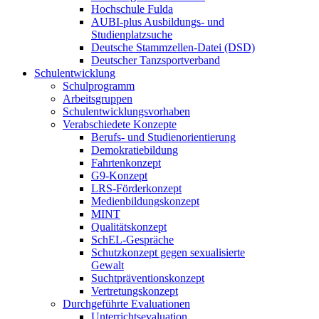
Hochschule Fulda
AUBI-plus Ausbildungs- und
Studienplatzsuche
Deutsche Stammzellen-Datei (DSD)
Deutscher Tanzsportverband
Schulentwicklung
Schulprogramm
Arbeitsgruppen
Schulentwicklungsvorhaben
Verabschiedete Konzepte
Berufs- und Studienorientierung
Demokratiebildung
Fahrtenkonzept
G9-Konzept
LRS-Förderkonzept
Medienbildungskonzept
MINT
Qualitätskonzept
SchEL-Gespräche
Schutzkonzept gegen sexualisierte
Gewalt
Suchtpräventionskonzept
Vertretungskonzept
Durchgeführte Evaluationen
Unterrichtsevaluation