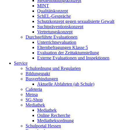
Medienbildungskonzept
MINT
Qualitätskonzept
SchEL-Gespräche
Schutzkonzept gegen sexualisierte Gewalt
Suchtpräventionskonzept
Vertretungskonzept
Durchgeführte Evaluationen
Unterrichtsevaluation
Elternbefragungen Klasse 5
Evaluation der Zeittaktumstellung
Externe Evaluationen und Inspektionen
Service
Schulordnung und Regularien
Bildungspakt
Busverbindungen
Aktuelle Abfahrten (ab Schule)
Cafeteria
Mensa
SG-Shop
Mediathek
Mediathek
Online Recherche
Mediatheksordnung
Schulportal Hessen