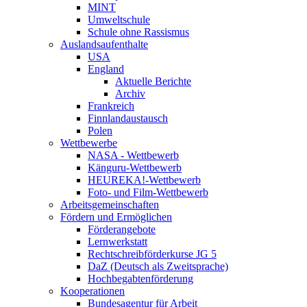
MINT
Umweltschule
Schule ohne Rassismus
Auslandsaufenthalte
USA
England
Aktuelle Berichte
Archiv
Frankreich
Finnlandaustausch
Polen
Wettbewerbe
NASA - Wettbewerb
Känguru-Wettbewerb
HEUREKA!-Wettbewerb
Foto- und Film-Wettbewerb
Arbeitsgemeinschaften
Fördern und Ermöglichen
Förderangebote
Lernwerkstatt
Rechtschreibförderkurse JG 5
DaZ (Deutsch als Zweitsprache)
Hochbegabtenförderung
Kooperationen
Bundesagentur für Arbeit