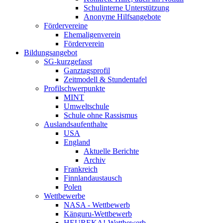
Schulinterne Unterstützung
Anonyme Hilfsangebote
Fördervereine
Ehemaligenverein
Förderverein
Bildungsangebot
SG-kurzgefasst
Ganztagsprofil
Zeitmodell & Stundentafel
Profilschwerpunkte
MINT
Umweltschule
Schule ohne Rassismus
Auslandsaufenthalte
USA
England
Aktuelle Berichte
Archiv
Frankreich
Finnlandaustausch
Polen
Wettbewerbe
NASA - Wettbewerb
Känguru-Wettbewerb
HEUREKA!-Wettbewerb