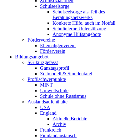
Schulsozialarbeit
Schulseelsorge
Schulseelsorge als Teil des
Beratungsnetzwerks
Konkrete Hilfe, auch im Notfall
Schulinterne Unterstützung
Anonyme Hilfsangebote
Fördervereine
Ehemaligenverein
Förderverein
Bildungsangebot
SG-kurzgefasst
Ganztagsprofil
Zeitmodell & Stundentafel
Profilschwerpunkte
MINT
Umweltschule
Schule ohne Rassismus
Auslandsaufenthalte
USA
England
Aktuelle Berichte
Archiv
Frankreich
Finnlandaustausch