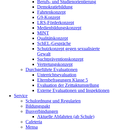
Berufs- und Studienorientierung
Demokratiebildung
Fahrtenkonzept
G9-Konzept
LRS-Förderkonzept
Medienbildungskonzept
MINT
Qualitätskonzept
SchEL-Gespräche
Schutzkonzept gegen sexualisierte
Gewalt
Suchtpräventionskonzept
Vertretungskonzept
Durchgeführte Evaluationen
Unterrichtsevaluation
Elternbefragungen Klasse 5
Evaluation der Zeittaktumstellung
Externe Evaluationen und Inspektionen
Service
Schulordnung und Regularien
Bildungspakt
Busverbindungen
Aktuelle Abfahrten (ab Schule)
Cafeteria
Mensa